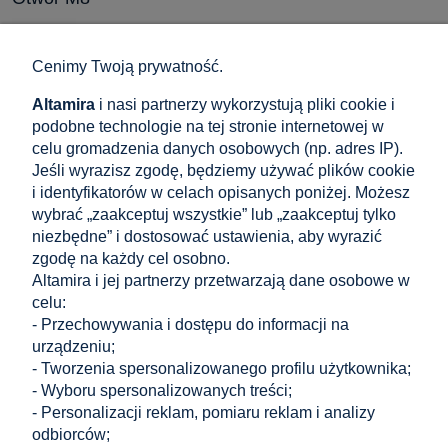
1,11 zł
do koszyka
0,90 zł
Cena netto:
Cenimy Twoją prywatność.
Altamira
i nasi partnerzy wykorzystują pliki cookie i
podobne technologie na tej stronie internetowej w
Śruba sześciokątna DIN 933 M10x25 mm stal
celu gromadzenia danych osobowych (np. adres IP).
nierdzewna A2 pełny gwint
Jeśli wyrazisz zgodę, będziemy używać plików cookie
i identyfikatorów w celach opisanych poniżej. Możesz
0,73 zł
wybrać „zaakceptuj wszystkie” lub „zaakceptuj tylko
do koszyka
0,59 zł
Cena netto:
niezbędne” i dostosować ustawienia, aby wyrazić
zgodę na każdy cel osobno.
Altamira i jej partnerzy przetwarzają dane osobowe w
Nakrętka kołnierzowa DIN 6923 M10 – stal
celu:
- Przechowywania i dostępu do informacji na
nierdzewna A2 do instalacji PV
urządzeniu;
0,31 zł
- Tworzenia spersonalizowanego profilu użytkownika;
do koszyka
0,25 zł
- Wyboru spersonalizowanych treści;
Cena netto:
- Personalizacji reklam, pomiaru reklam i analizy
odbiorców;