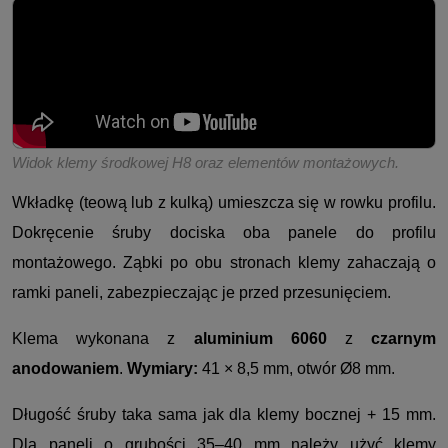
Widok klemy środkowej H8 oraz elementów montażowych.
Wkładkę (teową lub z kulką) umieszcza się w rowku profilu.
Dokręcenie śruby dociska oba panele do profilu
montażowego. Ząbki po obu stronach klemy zahaczają o
ramki paneli, zabezpieczając je przed przesunięciem.
Klema wykonana z
aluminium 6060
z
czarnym
anodowaniem
.
Wymiary:
41 × 8,5 mm, otwór Ø8 mm.
Długość śruby taka sama jak dla klemy bocznej + 15 mm.
Dla paneli o grubości 35–40 mm należy użyć klemy