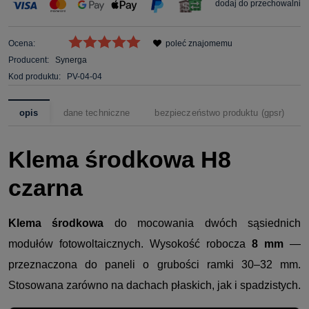
dodaj do przechowalni
Ocena:
poleć znajomemu
Producent:
Synerga
Kod produktu:
PV-04-04
opis
dane techniczne
bezpieczeństwo produktu (gpsr)
Klema środkowa H8
czarna
Klema środkowa
do mocowania dwóch sąsiednich
modułów fotowoltaicznych. Wysokość robocza
8 mm
—
przeznaczona do paneli o grubości ramki 30–32 mm.
Stosowana zarówno na dachach płaskich, jak i spadzistych.