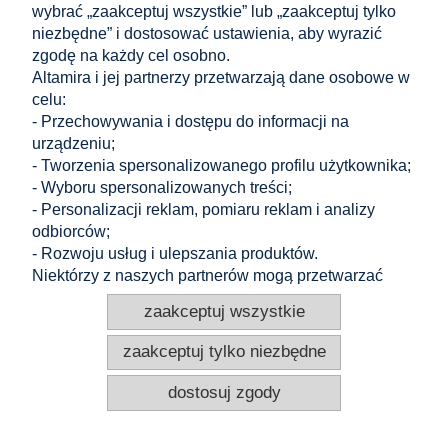
wybrać „zaakceptuj wszystkie” lub „zaakceptuj tylko
niezbędne” i dostosować ustawienia, aby wyrazić
Informacje
zgodę na każdy cel osobno.
Altamira i jej partnerzy przetwarzają dane osobowe w
celu:
KONTAKT
- Przechowywania i dostępu do informacji na
Altamira Sp. z o. o.
urządzeniu;
Budowlanych 6/51, 95-040 Koluszki, Polska
- Tworzenia spersonalizowanego profilu użytkownika;
+48 605 304 027
+48 721 556 606
- Wyboru spersonalizowanych treści;
pv@e-altamira.com
- Personalizacji reklam, pomiaru reklam i analizy
Obsługa klienta: Pn–Pt 8:00–16:00
odbiorców;
- Rozwoju usług i ulepszania produktów.
Niektórzy z naszych partnerów mogą przetwarzać
dane użytkownika na podstawie swoich
pokaż pełną wersję strony
zaakceptuj wszystkie
uzasadnionych interesów.
Nasi partnerzy: Google (
polityka prywatności
), Meta,
zaakceptuj tylko niezbędne
Microsoft, Adroll.
Jeśli wybierzesz „zaakceptuj tylko niezbędne”, nadal
dostosuj zgody
będziesz mógł przeglądać treści na naszej stronie, ale
reklamy nie będą dostosowane do Twoich