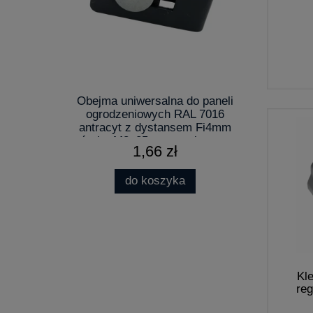
Obejma uniwersalna do paneli
ogrodzeniowych RAL 7016
antracyt z dystansem Fi4mm
śrubą M8x25mm regulowana
1,66 zł
do koszyka
Kl
re