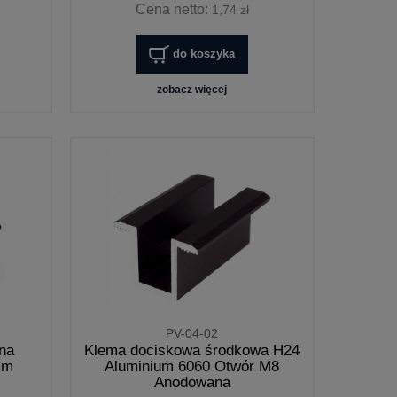
Cena netto:
1,74 zł
do koszyka
zobacz więcej
PV-04-02
na
Klema dociskowa środkowa H24
mm
Aluminium 6060 Otwór M8
Anodowana