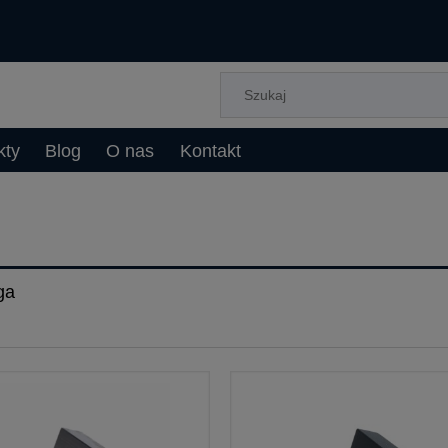
kty
Blog
O nas
Kontakt
ga