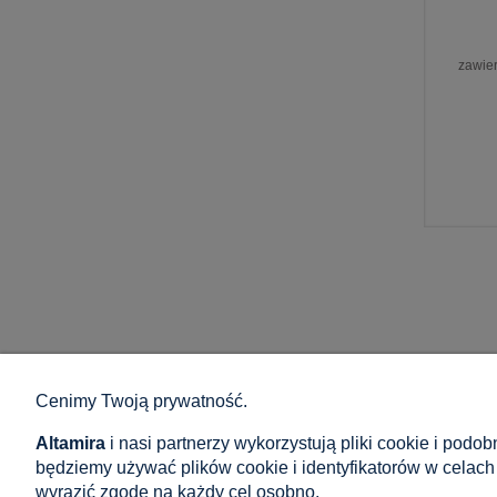
zawie
Cenimy Twoją prywatność.
Zakupy
Pomoc
Altamira
i nasi partnerzy wykorzystują pliki cookie i podo
Ogólne zasady i warunki
Jak kupować?
będziemy używać plików cookie i identyfikatorów w celach
Polityka w zakresie komentarzy
Częste pytani
wyrazić zgodę na każdy cel osobno.