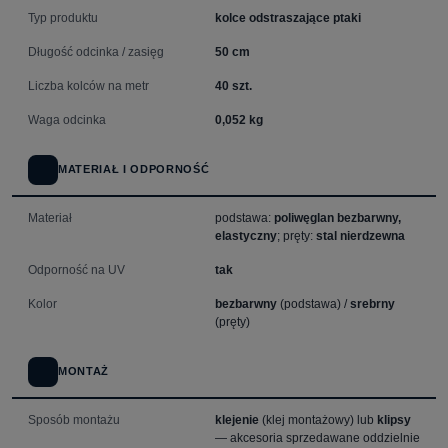
Typ produktu
kolce odstraszające ptaki
Długość odcinka / zasięg
50 cm
Liczba kolców na metr
40 szt.
Waga odcinka
0,052 kg
MATERIAŁ I ODPORNOŚĆ
Materiał
podstawa:
poliwęglan bezbarwny,
elastyczny
; pręty:
stal nierdzewna
Odporność na UV
tak
Kolor
bezbarwny
(podstawa) /
srebrny
(pręty)
MONTAŻ
Sposób montażu
klejenie
(klej montażowy) lub
klipsy
— akcesoria sprzedawane oddzielnie