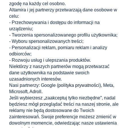
3,83 zł
Cena netto:
zgodę na każdy cel osobno.
Altamira i jej partnerzy przetwarzają dane osobowe w
celu:
- Przechowywania i dostępu do informacji na
Klips Do Montażu Kolców PV - Czarny 35mm
urządzeniu;
4,71 zł
- Tworzenia spersonalizowanego profilu użytkownika;
do koszyka
3,83 zł
- Wyboru spersonalizowanych treści;
Cena netto:
- Personalizacji reklam, pomiaru reklam i analizy
odbiorców;
Zakupy
- Rozwoju usług i ulepszania produktów.
Niektórzy z naszych partnerów mogą przetwarzać
dane użytkownika na podstawie swoich
Pomoc
uzasadnionych interesów.
Nasi partnerzy: Google (
polityka prywatności
), Meta,
Moje konto
Microsoft, Adroll.
Jeśli wybierzesz „zaakceptuj tylko niezbędne”, nadal
Informacje
będziesz mógł przeglądać treści na naszej stronie, ale
reklamy nie będą dostosowane do Twoich
KONTAKT
zainteresowań. Swoje preferencje możesz zmienić w
dowolnym momencie, odwiedzając nasze ustawienia
Altamira Sp. z o. o.
Budowlanych 6/51, 95-040 Koluszki, Polska