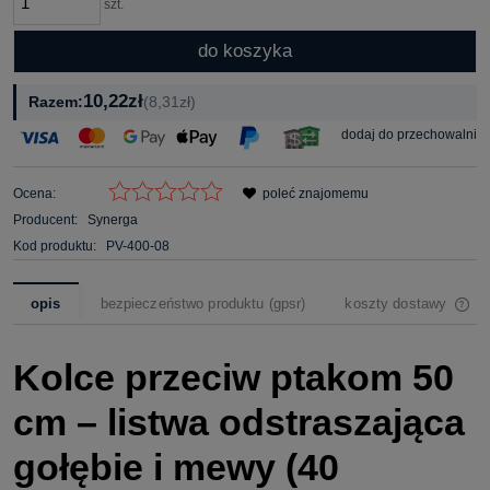
szt.
do koszyka
10,22zł
Razem:
(8,31zł)
dodaj do przechowalni
Ocena:
poleć znajomemu
Producent:
Synerga
Kod produktu:
PV-400-08
opis
bezpieczeństwo produktu (gpsr)
koszty dostawy
cena nie zawiera ewe
Kolce przeciw ptakom 50
cm – listwa odstraszająca
gołębie i mewy (40