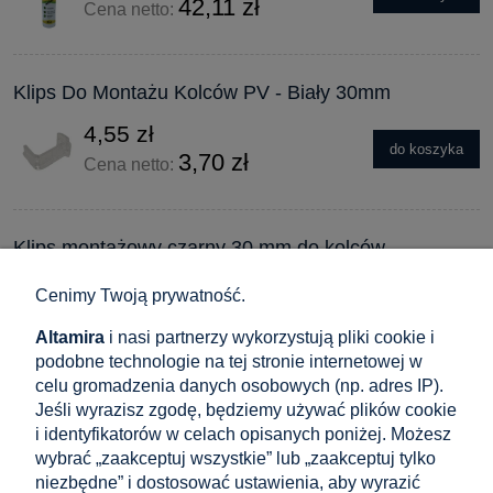
42,11 zł
Cena netto:
Klips Do Montażu Kolców PV - Biały 30mm
4,55 zł
do koszyka
3,70 zł
Cena netto:
Klips montażowy czarny 30 mm do kolców
odstraszających ptaki na panelach PV
Cenimy Twoją prywatność.
4,71 zł
do koszyka
Altamira
i nasi partnerzy wykorzystują pliki cookie i
3,83 zł
Cena netto:
podobne technologie na tej stronie internetowej w
celu gromadzenia danych osobowych (np. adres IP).
Jeśli wyrazisz zgodę, będziemy używać plików cookie
Klips Do Montażu Kolców PV - Biały 35mm
i identyfikatorów w celach opisanych poniżej. Możesz
wybrać „zaakceptuj wszystkie” lub „zaakceptuj tylko
4,71 zł
niezbędne” i dostosować ustawienia, aby wyrazić
do koszyka