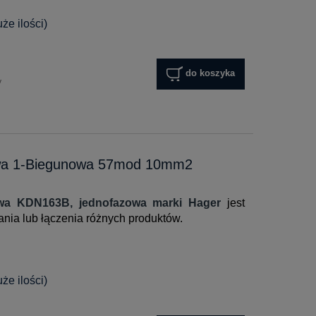
e ilości)
do koszyka
y
wa 1-Biegunowa 57mod 10mm2
owa KDN163B, jednofazowa marki Hager
jest
ania lub łączenia różnych produktów.
e ilości)