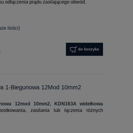
ku odłączenia prądu zasilającego obwód.
e ilości)
do koszyka
y
wa 1-Biegunowa 12Mod 10mm2
gunowa 12mod 10mm2, KDN163A widełkowa
tkowania, zasilania lub łączenia różnych