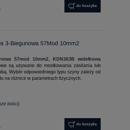
do koszyka
y
wa 3-Biegunowa 57Mod 10mm2
gunowa 57mod 10mm2, KDN363B widełkowa
we są używane do mostkowania zasilania lub
obą. Wybór odpowiedniego typu szyny zależy od
du na różnice w parametrach fizycznych.
e ilości)
do koszyka
y