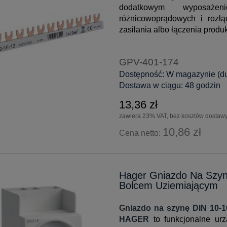
dodatkowym wyposaże
różnicowoprądowych i rozł
zasilania albo łączenia prod
GPV-401-174
Dostępność:
W magazynie (duż
Dostawa w ciągu:
48 godzin
13,36 zł
zawiera 23% VAT, bez kosztów dostaw
10,86 zł
Cena netto:
Hager Gniazdo Na Szy
Bolcem Uziemiającym
Gniazdo na szynę DIN 10-1
HAGER
to funkcjonalne urz