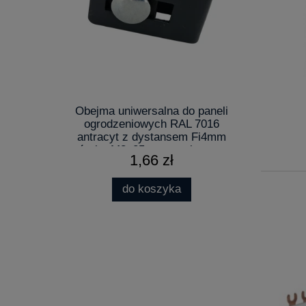
Obejma uniwersalna do paneli
ogrodzeniowych RAL 7016
antracyt z dystansem Fi4mm
śrubą M8x25mm regulowana
1,66 zł
do koszyka