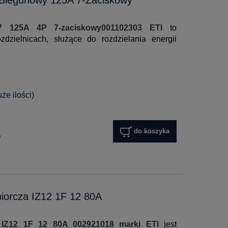
07 125A 4P 7-zaciskowy001102303 ETI
to
dzielnicach, służące do rozdzielania energii
e ilości)
do koszyka
y
iorcza IZ12 1F 12 80A
a IZ12 1F 12 80A 002921018 marki ETI
jest