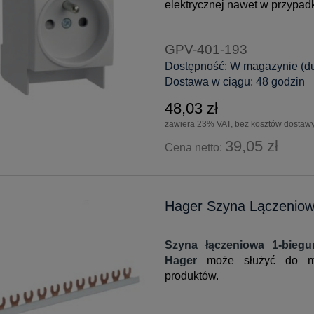
elektrycznej nawet w przypad
GPV-401-193
Dostępność:
W magazynie (duż
Dostawa w ciągu:
48 godzin
48,03 zł
zawiera 23% VAT, bez kosztów dostaw
39,05 zł
Cena netto:
Hager Szyna Lączenio
Szyna łączeniowa 1-bie
Hager
może służyć do mos
produktów.