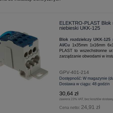
ELEKTRO-PLAST Blok r
niebieski UKK-125
Blok rozdzielczy UKK-125 
Al/Cu
1x35mm 1x16mm 6x1
PLAST to wszechstronne urz
zarządzanie obwodami w insta
GPV-401-214
Dostępność:
W magazynie (duż
Dostawa w ciągu:
48 godzin
30,64 zł
zawiera 23% VAT, bez kosztów dostaw
24,91 zł
Cena netto: