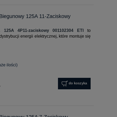
-Biegunowy 125A 11-Zaciskowy
1 125A 4P11-zaciskowy 001102304 ETI
to
strybucji energii elektrycznej, które montuje się
e ilości)
do koszyka
y
-Biegunowy 125A 7-Zaciskowy