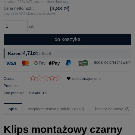
zawiera 23% VAT, bez kosztów dostawy
(3,83 zł)
Cena netto/ szt.:
bez 23% VAT i kosztów dostawy
szt.
do koszyka
4,71zł
Razem:
(3,83zł)
dodaj do przechowalni
Ocena:
poleć znajomemu
Producent:
-
Kod produktu:
PV-400-16
opis
bezpieczeństwo produktu (gpsr)
koszty dostawy
cena nie zawiera ewe
Klips montażowy czarny