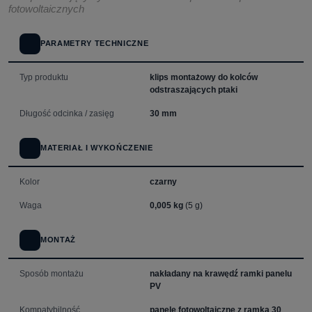
fotowoltaicznych
PARAMETRY TECHNICZNE
Typ produktu
klips montażowy do kolców
odstraszających ptaki
Długość odcinka / zasięg
30 mm
MATERIAŁ I WYKOŃCZENIE
Kolor
czarny
Waga
0,005 kg
(5 g)
MONTAŻ
Sposób montażu
nakładany na krawędź ramki panelu
PV
Kompatybilność
panele fotowoltaiczne z ramką 30