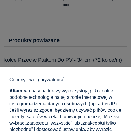
mm
Produkty powiązane
Kolce Przeciw Ptakom Do PV - 34 cm (72 kolce/m)
11,13 zł
do koszyka
9,05 zł
Cena netto:
Cenimy Twoją prywatność.
Altamira
i nasi partnerzy wykorzystują pliki cookie i
podobne technologie na tej stronie internetowej w
Kolce przeciw ptakom 50 cm – listwa odstraszająca
celu gromadzenia danych osobowych (np. adres IP).
gołębie i mewy (40 kolców/m)
Jeśli wyrazisz zgodę, będziemy używać plików cookie
i identyfikatorów w celach opisanych poniżej. Możesz
10,22 zł
wybrać „zaakceptuj wszystkie” lub „zaakceptuj tylko
do koszyka
8,31 zł
Cena netto:
niezbędne” i dostosować ustawienia, aby wyrazić