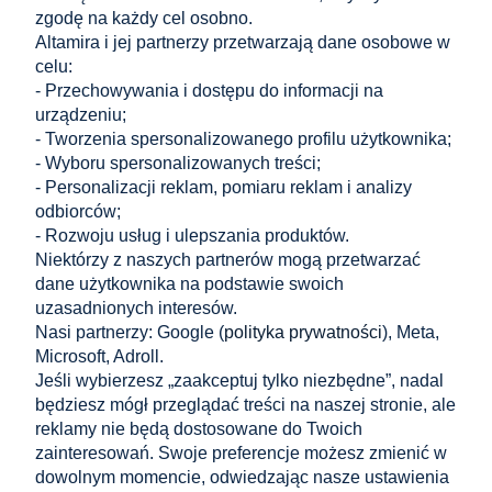
zgodę na każdy cel osobno.
Altamira i jej partnerzy przetwarzają dane osobowe w
celu:
Kolce przeciw ptakom 50 cm – listwa odstraszająca
- Przechowywania i dostępu do informacji na
120 kolców/m, stal nierdzewna
urządzeniu;
19,32 zł
- Tworzenia spersonalizowanego profilu użytkownika;
do koszyka
15,71 zł
- Wyboru spersonalizowanych treści;
Cena netto:
- Personalizacji reklam, pomiaru reklam i analizy
odbiorców;
Zakupy
- Rozwoju usług i ulepszania produktów.
Niektórzy z naszych partnerów mogą przetwarzać
dane użytkownika na podstawie swoich
Pomoc
uzasadnionych interesów.
Nasi partnerzy: Google (
polityka prywatności
), Meta,
Moje konto
Microsoft, Adroll.
Jeśli wybierzesz „zaakceptuj tylko niezbędne”, nadal
Informacje
będziesz mógł przeglądać treści na naszej stronie, ale
reklamy nie będą dostosowane do Twoich
KONTAKT
zainteresowań. Swoje preferencje możesz zmienić w
dowolnym momencie, odwiedzając nasze ustawienia
Altamira Sp. z o. o.