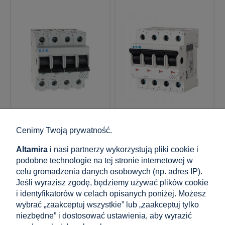
GPV-401-188
GPV-401-197
Eaton Rozłącznik
Eaton Rozłącznik
Cenimy Twoją prywatność.
Izolacyjny 3-Fazowy
Izolacyjny 3-Fazowy
4P 100A 240V
4P 63A 240V
Altamira
i nasi partnerzy wykorzystują pliki cookie i
podobne technologie na tej stronie internetowej w
celu gromadzenia danych osobowych (np. adres IP).
120,90 zł
117,81 zł
Jeśli wyrazisz zgodę, będziemy używać plików cookie
zawiera 23% VAT, bez kosztów
zawiera 23% VAT, bez kosztów
i identyfikatorów w celach opisanych poniżej. Możesz
dostawy
dostawy
wybrać „zaakceptuj wszystkie” lub „zaakceptuj tylko
Cena netto:
Cena netto:
98,29 zł
95,78 zł
niezbędne” i dostosować ustawienia, aby wyrazić