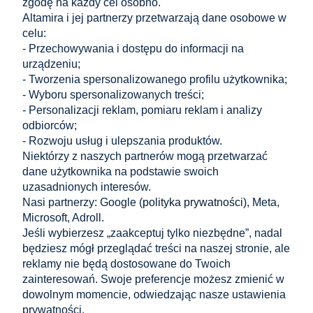
zgodę na każdy cel osobno.
Altamira i jej partnerzy przetwarzają dane osobowe w
do koszyka
do koszyka
celu:
- Przechowywania i dostępu do informacji na
urządzeniu;
- Tworzenia spersonalizowanego profilu użytkownika;
...
- Wyboru spersonalizowanych treści;
«
1
2
3
4
5
34
»
- Personalizacji reklam, pomiaru reklam i analizy
odbiorców;
Zakupy
- Rozwoju usług i ulepszania produktów.
Niektórzy z naszych partnerów mogą przetwarzać
dane użytkownika na podstawie swoich
Pomoc
uzasadnionych interesów.
Nasi partnerzy: Google (
polityka prywatności
), Meta,
Moje konto
Microsoft, Adroll.
Jeśli wybierzesz „zaakceptuj tylko niezbędne”, nadal
Informacje
będziesz mógł przeglądać treści na naszej stronie, ale
reklamy nie będą dostosowane do Twoich
KONTAKT
zainteresowań. Swoje preferencje możesz zmienić w
dowolnym momencie, odwiedzając nasze ustawienia
Altamira Sp. z o. o.
Budowlanych 6/51, 95-040 Koluszki, Polska
prywatności.