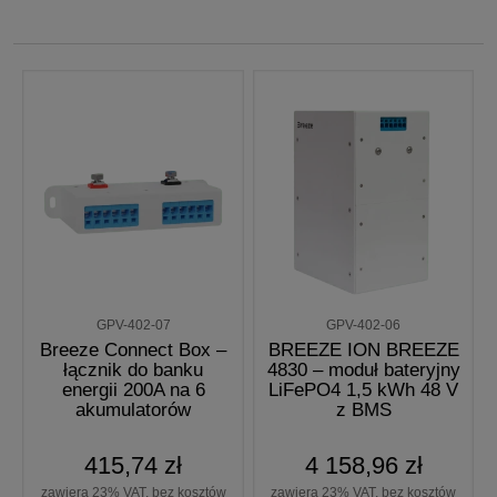
GPV-402-07
GPV-402-06
Breeze Connect Box –
BREEZE ION BREEZE
łącznik do banku
4830 – moduł bateryjny
energii 200A na 6
LiFePO4 1,5 kWh 48 V
akumulatorów
z BMS
415,74 zł
4 158,96 zł
zawiera 23% VAT, bez kosztów
zawiera 23% VAT, bez kosztów