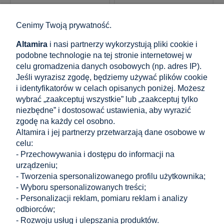
001-067
001-065
Pręt podpory poręczy fi
Pręt podpory poręczy
Cenimy Twoją prywatność.
14×75 mm AISI 304 –
przegubowy fi 12 mm
gwint M8/M6, satyna
AISI 304 – mocowanie
Altamira
i nasi partnerzy wykorzystują pliki cookie i
do balustrady
nierdzewnej
podobne technologie na tej stronie internetowej w
celu gromadzenia danych osobowych (np. adres IP).
5,62 zł
12,30 zł
Jeśli wyrazisz zgodę, będziemy używać plików cookie
zawiera 23% VAT, bez kosztów
zawiera 23% VAT, bez kosztów
i identyfikatorów w celach opisanych poniżej. Możesz
dostawy
dostawy
wybrać „zaakceptuj wszystkie” lub „zaakceptuj tylko
Cena netto:
Cena netto:
4,57 zł
10,00 zł
niezbędne” i dostosować ustawienia, aby wyrazić
zgodę na każdy cel osobno.
Altamira i jej partnerzy przetwarzają dane osobowe w
do koszyka
do koszyka
celu:
- Przechowywania i dostępu do informacji na
urządzeniu;
- Tworzenia spersonalizowanego profilu użytkownika;
«
1
2
3
»
- Wyboru spersonalizowanych treści;
- Personalizacji reklam, pomiaru reklam i analizy
odbiorców;
Zakupy
- Rozwoju usług i ulepszania produktów.