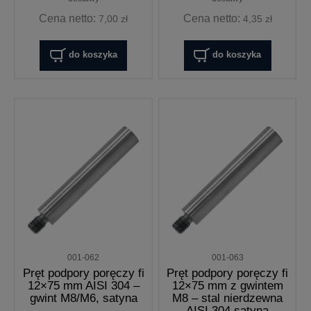
Cena netto:
Cena netto:
7,00 zł
4,35 zł
do koszyka
do koszyka
001-062
001-063
Pręt podpory poręczy fi
Pręt podpory poręczy fi
12×75 mm AISI 304 –
12×75 mm z gwintem
gwint M8/M6, satyna
M8 – stal nierdzewna
AISI 304 satyna