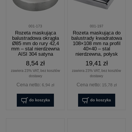
001-173
001-197
Rozeta maskująca
Rozeta maskująca do
balustradowa okrągła
balustrady kwadratowa
Ø85 mm do rury 42,4
108×108 mm na profil
mm – stal nierdzewna
40×40 – stal
AISI 304 satyna
nierdzewna, połysk
8,54 zł
19,41 zł
zawiera 23% VAT, bez kosztów
zawiera 23% VAT, bez kosztów
dostawy
dostawy
Cena netto:
Cena netto:
6,94 zł
15,78 zł
do koszyka
do koszyka