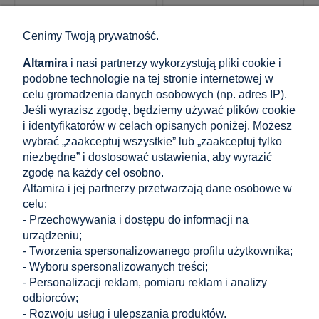
001-199
001-190
Rozeta maskująca
Rozeta maskująca
Cenimy Twoją prywatność.
kwadratowa 108×108
kwadratowa 90×90 mm
mm do profilu
do profilu
Altamira
i nasi partnerzy wykorzystują pliki cookie i
balustradowego 40×40
balustradowego 40×40
– stal AISI 316 satyna
– stal AISI 304 satyna
podobne technologie na tej stronie internetowej w
celu gromadzenia danych osobowych (np. adres IP).
22,44 zł
9,27 zł
Jeśli wyrazisz zgodę, będziemy używać plików cookie
zawiera 23% VAT, bez kosztów
zawiera 23% VAT, bez kosztów
i identyfikatorów w celach opisanych poniżej. Możesz
dostawy
dostawy
wybrać „zaakceptuj wszystkie” lub „zaakceptuj tylko
Cena netto:
Cena netto:
18,24 zł
7,54 zł
niezbędne” i dostosować ustawienia, aby wyrazić
zgodę na każdy cel osobno.
Altamira i jej partnerzy przetwarzają dane osobowe w
do koszyka
do koszyka
celu:
- Przechowywania i dostępu do informacji na
urządzeniu;
- Tworzenia spersonalizowanego profilu użytkownika;
«
1
2
»
- Wyboru spersonalizowanych treści;
- Personalizacji reklam, pomiaru reklam i analizy
odbiorców;
Zakupy
- Rozwoju usług i ulepszania produktów.