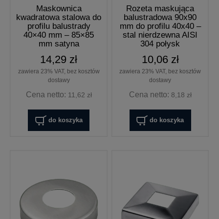
Maskownica
Rozeta maskująca
kwadratowa stalowa do
balustradowa 90x90
profilu balustrady
mm do profilu 40x40 –
40×40 mm – 85×85
stal nierdzewna AISI
mm satyna
304 połysk
14,29 zł
10,06 zł
zawiera 23% VAT, bez kosztów
zawiera 23% VAT, bez kosztów
dostawy
dostawy
Cena netto:
Cena netto:
11,62 zł
8,18 zł
do koszyka
do koszyka