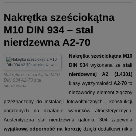
Nakrętka sześciokątna
M10 DIN 934 – stal
nierdzewna A2-70
Nakrętka sześciokątna M10
DIN 934
wykonana ze
stali
nierdzewnej A2 (1.4301)
Nakrętka sześciokątna M10
DIN 934 A2-70 stal
klasy wytrzymałości
A2-70
to
nierdzewna
niezawodny element złączny
przeznaczony do instalacji fotowoltaicznych i konstrukcji
narażonych na działanie warunków atmosferycznych.
Austenityczna stal nierdzewna gatunku 304 zapewnia
wyjątkową odporność na korozję
dzięki dodatkowi niklu