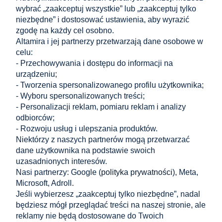
wybrać „zaakceptuj wszystkie” lub „zaakceptuj tylko
Produkty powiązane
niezbędne” i dostosować ustawienia, aby wyrazić
zgodę na każdy cel osobno.
Altamira i jej partnerzy przetwarzają dane osobowe w
celu:
Pręt gwintowany DIN 976 M10x1000 mm stal
- Przechowywania i dostępu do informacji na
nierdzewna A2
urządzeniu;
8,47 zł
- Tworzenia spersonalizowanego profilu użytkownika;
do koszyka
6,89 zł
- Wyboru spersonalizowanych treści;
Cena netto:
- Personalizacji reklam, pomiaru reklam i analizy
odbiorców;
Zakupy
- Rozwoju usług i ulepszania produktów.
Niektórzy z naszych partnerów mogą przetwarzać
dane użytkownika na podstawie swoich
Pomoc
uzasadnionych interesów.
Nasi partnerzy: Google (
polityka prywatności
), Meta,
Moje konto
Microsoft, Adroll.
Jeśli wybierzesz „zaakceptuj tylko niezbędne”, nadal
Informacje
będziesz mógł przeglądać treści na naszej stronie, ale
reklamy nie będą dostosowane do Twoich