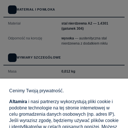
MATERIAŁ I POWŁOKA
Materiał
stal nierdzewna A2 — 1.4301
(gatunek 304)
Odporność na korozję
wysoka
— austenityczna stal
nierdzewna z dodatkiem niklu
WYMIARY SZCZEGÓŁOWE
Masa
0,012 kg
POZOSTAŁE PARAMETRY
Cenimy Twoją prywatność.
Zastosowanie
systemy fotowoltaiczne
, konstrukcje
Altamira
i nasi partnerzy wykorzystują pliki cookie i
zewnętrzne
podobne technologie na tej stronie internetowej w
celu gromadzenia danych osobowych (np. adres IP).
Jeśli wyrazisz zgodę, będziemy używać plików cookie
i identyfikatorów w celach opisanych poniżej. Możesz