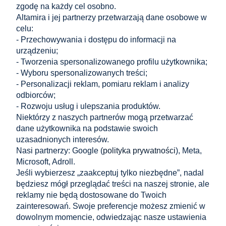
zgodę na każdy cel osobno.
Altamira i jej partnerzy przetwarzają dane osobowe w
celu:
Pręt gwintowany DIN 976 M12x1000 mm stal
- Przechowywania i dostępu do informacji na
nierdzewna A2
urządzeniu;
12,90 zł
- Tworzenia spersonalizowanego profilu użytkownika;
do koszyka
10,49 zł
- Wyboru spersonalizowanych treści;
Cena netto:
- Personalizacji reklam, pomiaru reklam i analizy
odbiorców;
Zakupy
- Rozwoju usług i ulepszania produktów.
Niektórzy z naszych partnerów mogą przetwarzać
dane użytkownika na podstawie swoich
Pomoc
uzasadnionych interesów.
Nasi partnerzy: Google (
polityka prywatności
), Meta,
Moje konto
Microsoft, Adroll.
Jeśli wybierzesz „zaakceptuj tylko niezbędne”, nadal
Informacje
będziesz mógł przeglądać treści na naszej stronie, ale
reklamy nie będą dostosowane do Twoich
KONTAKT
zainteresowań. Swoje preferencje możesz zmienić w
dowolnym momencie, odwiedzając nasze ustawienia
Altamira Sp. z o. o.
Budowlanych 6/51, 95-040 Koluszki, Polska