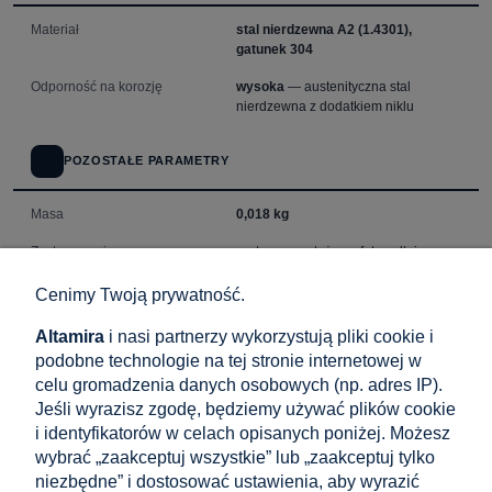
Materiał
stal nierdzewna A2 (1.4301),
gatunek 304
Odporność na korozję
wysoka
— austenityczna stal
nierdzewna z dodatkiem niklu
POZOSTAŁE PARAMETRY
Masa
0,018 kg
Zastosowanie
systemy montażowe fotowoltaiczne,
konstrukcje stalowe, instalacje
zewnętrzne
Cenimy Twoją prywatność.
Kompatybilne elementy
śruby metryczne M12 zgodne z DIN
Altamira
i nasi partnerzy wykorzystują pliki cookie i
934
podobne technologie na tej stronie internetowej w
celu gromadzenia danych osobowych (np. adres IP).
Jeśli wyrazisz zgodę, będziemy używać plików cookie
i identyfikatorów w celach opisanych poniżej. Możesz
wybrać „zaakceptuj wszystkie” lub „zaakceptuj tylko
Produkty powiązane
niezbędne” i dostosować ustawienia, aby wyrazić