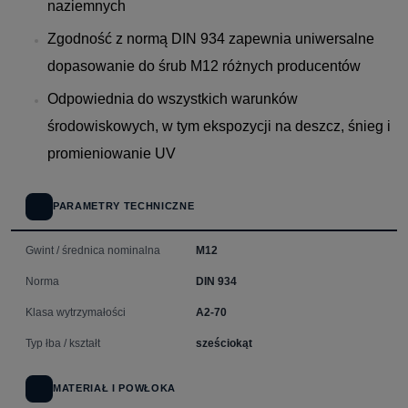
naziemnych
Zgodność z normą DIN 934 zapewnia uniwersalne
dopasowanie do śrub M12 różnych producentów
Odpowiednia do wszystkich warunków
środowiskowych, w tym ekspozycji na deszcz, śnieg i
promieniowanie UV
PARAMETRY TECHNICZNE
Gwint / średnica nominalna
M12
Norma
DIN 934
Klasa wytrzymałości
A2-70
Typ łba / kształt
sześciokąt
MATERIAŁ I POWŁOKA