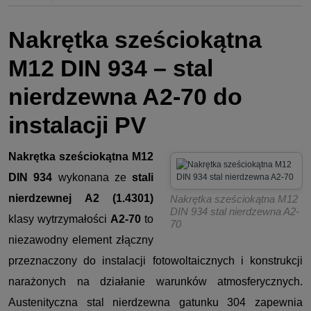
Nakrętka sześciokątna
M12 DIN 934 – stal
nierdzewna A2-70 do
instalacji PV
Nakrętka sześciokątna M12
DIN 934
wykonana ze
stali
nierdzewnej A2 (1.4301)
Nakrętka sześciokątna M12
DIN 934 stal nierdzewna A2-
klasy wytrzymałości
A2-70
to
70
niezawodny element złączny
przeznaczony do instalacji fotowoltaicznych i konstrukcji
narażonych na działanie warunków atmosferycznych.
Austenityczna stal nierdzewna gatunku 304 zapewnia