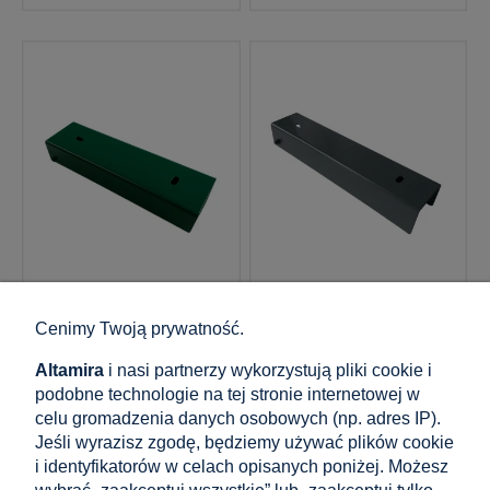
GPV-700-23
GPV-700-36
Ceownik łącznik
Ceownik łącznik
Cenimy Twoją prywatność.
uchwyt do podmurówki
uchwyt do podmurówki
200x55 zieleń
250x50 antracyt grafit
Altamira
i nasi partnerzy wykorzystują pliki cookie i
podobne technologie na tej stronie internetowej w
celu gromadzenia danych osobowych (np. adres IP).
4,82 zł
5,51 zł
Jeśli wyrazisz zgodę, będziemy używać plików cookie
zawiera 23% VAT, bez kosztów
zawiera 23% VAT, bez kosztów
i identyfikatorów w celach opisanych poniżej. Możesz
dostawy
dostawy