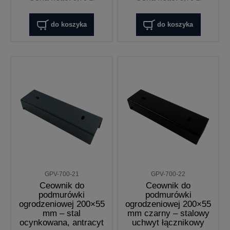
do koszyka
do koszyka
GPV-700-21
GPV-700-22
Ceownik do
Ceownik do
podmurówki
podmurówki
ogrodzeniowej 200×55
ogrodzeniowej 200×55
mm – stal
mm czarny – stalowy
ocynkowana, antracyt
uchwyt łącznikowy