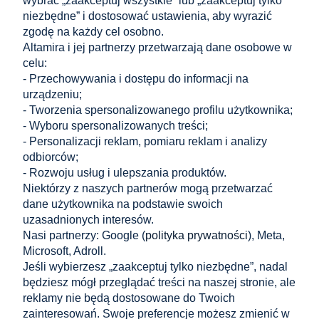
wybrać „zaakceptuj wszystkie” lub „zaakceptuj tylko
Cena netto:
Cena netto:
3,92 zł
4,48 zł
niezbędne” i dostosować ustawienia, aby wyrazić
zgodę na każdy cel osobno.
Altamira i jej partnerzy przetwarzają dane osobowe w
do koszyka
do koszyka
celu:
- Przechowywania i dostępu do informacji na
urządzeniu;
- Tworzenia spersonalizowanego profilu użytkownika;
...
«
1
2
3
4
5
17
»
- Wyboru spersonalizowanych treści;
- Personalizacji reklam, pomiaru reklam i analizy
odbiorców;
Zakupy
- Rozwoju usług i ulepszania produktów.
Niektórzy z naszych partnerów mogą przetwarzać
Pomoc
dane użytkownika na podstawie swoich
uzasadnionych interesów.
Nasi partnerzy: Google (
polityka prywatności
), Meta,
Moje konto
Microsoft, Adroll.
Jeśli wybierzesz „zaakceptuj tylko niezbędne”, nadal
Informacje
będziesz mógł przeglądać treści na naszej stronie, ale
reklamy nie będą dostosowane do Twoich
KONTAKT
zainteresowań. Swoje preferencje możesz zmienić w