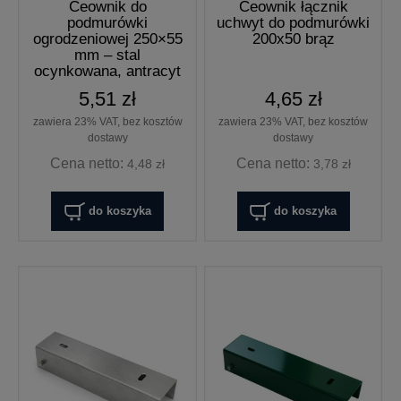
Ceownik do
Ceownik łącznik
podmurówki
uchwyt do podmurówki
ogrodzeniowej 250×55
200x50 brąz
mm – stal
ocynkowana, antracyt
5,51 zł
4,65 zł
zawiera 23% VAT, bez kosztów
zawiera 23% VAT, bez kosztów
dostawy
dostawy
Cena netto:
Cena netto:
4,48 zł
3,78 zł
do koszyka
do koszyka