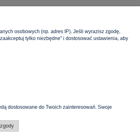
Informacje
danych osobowych (np. adres IP). Jeśli wyrazisz zgodę,
Kontakt
zaakceptuj tylko niezbędne” i dostosować ustawienia, aby
O nas
e będą dostosowane do Twoich zainteresowań. Swoje
 zgody