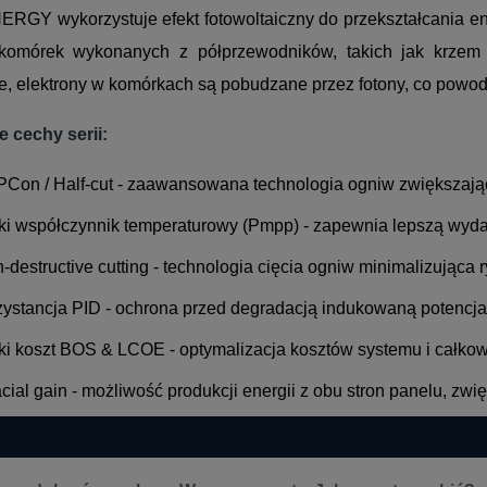
GY wykorzystuje efekt fotowoltaiczny do przekształcania ener
komórek wykonanych z półprzewodników, takich jak krzem
e, elektrony w komórkach są pobudzane przez fotony, co powod
 cechy serii:
Con / Half-cut - zaawansowana technologia ogniw zwiększają
ki współczynnik temperaturowy (Pmpp) - zapewnia lepszą wyd
-destructive cutting - technologia cięcia ogniw minimalizująca
ystancja PID - ochrona przed degradacją indukowaną potencj
ki koszt BOS & LCOE - optymalizacja kosztów systemu i całkowi
acial gain - możliwość produkcji energii z obu stron panelu, zw