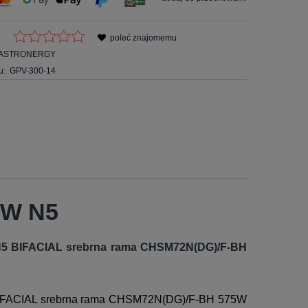
poleć znajomemu
ASTRONERGY
u:
GPV-300-14
5W N5
 N5 BIFACIAL srebrna rama CHSM72N(DG)/F-BH
 BIFACIAL srebrna rama CHSM72N(DG)/F-BH 575W