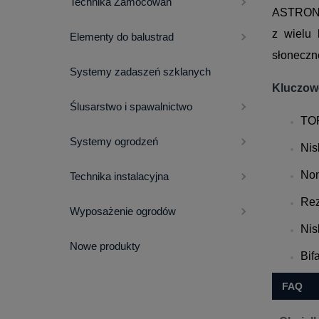
Technika Zamocowań
ASTRONER
z wielu 
Elementy do balustrad
słoneczn
Systemy zadaszeń szklanych
Kluczowe
Ślusarstwo i spawalnictwo
TOP
Systemy ogrodzeń
Nis
Non
Technika instalacyjna
Rez
Wyposażenie ogrodów
Nis
Nowe produkty
Bif
FAQ