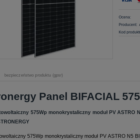
Ocena:
Producent:
Kod produkt
bezpieczeństwo produktu (gpsr)
ronergy Panel BIFACIAL 57
otowoltaiczny 575Wp monokrystaliczny moduł PV ASTRO
STRONERGY
otowoltaiczny 575Wp monokrystaliczny moduł PV ASTRO N5