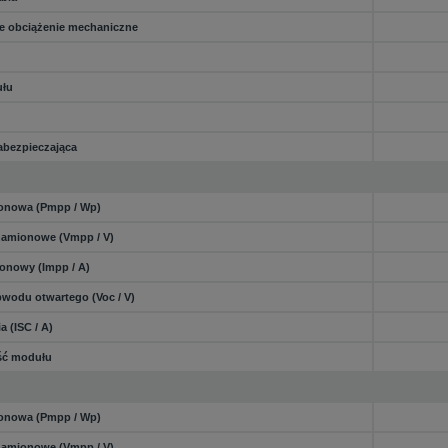
 obciążenie mechaniczne
łu
abezpieczająca
onowa (Pmpp / Wp)
namionowe (Vmpp / V)
onowy (Impp / A)
bwodu otwartego (Voc / V)
a (ISC / A)
ść modułu
onowa (Pmpp / Wp)
namionowe (Vmpp / V)