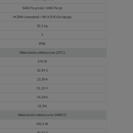
5400 Pa przód / 2400 Pa tył
HCB40 (standard) / MC4-EVO2A (opcja)
32,1 kg
3
IP68
Właściwości elektryczne (STC)
575 W
42,94 V
13,39 A
51,10 V
14,19 A
22,3%
Właściwości elektryczne (NMOT)
432,4 W
40,42 V