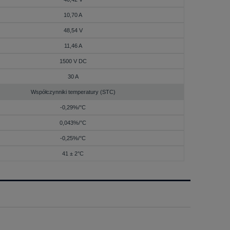
10,70 A
48,54 V
11,46 A
1500 V DC
30 A
Współczynniki temperatury (STC)
-0,29%/°C
0,043%/°C
-0,25%/°C
41 ± 2°C