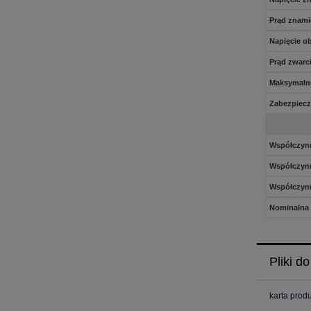
Prąd znami
Napięcie o
Prąd zwarci
Maksymalne
Zabezpiecz
Współczynn
Współczynn
Współczynn
Nominalna 
Pliki d
karta prod