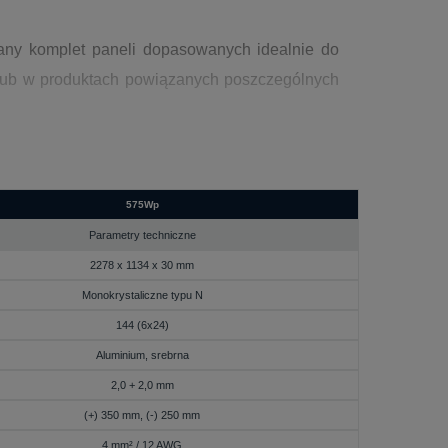
any komplet paneli dopasowanych idealnie do
e lub w produktach powiązanych poszczególnych
pecjalnej palety, która zabezpieczy panel na
575Wp
Parametry techniczne
2278 x 1134 x 30 mm
Monokrystaliczne typu N
sztuk i dodać go do koszyka, a następnie wybrać
144 (6x24)
szyku będziemy mieli 12 paneli w najlepszej
Aluminium, srebrna
2,0 + 2,0 mm
(+) 350 mm, (-) 250 mm
4 mm² / 12 AWG