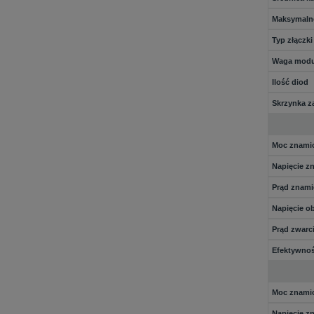
Maksymalne
Typ złączki
Waga modu
Ilość diod
Skrzynka z
Moc znami
Napięcie z
Prąd znami
Napięcie o
Prąd zwarci
Efektywno
Moc znami
Napięcie z