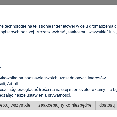
Moje konto
bne technologie na tej stronie internetowej w celu gromadzenia 
Logowanie
 opisanych poniżej. Możesz wybrać „zaakceptuj wszystkie” lub „
a
Moje zamówienia
tności
Przechowalnia
ików cookies
Ustawienia konta
w;
KONTAKT
Altamira Sp. z o. o.
ytkownika na podstawie swoich uzasadnionych interesów.
Budowlanych 6/51, 95-040 Koluszki, Polska
oft, Adroll.
+48 605 304 027
|
+48 721 556 606
|
pv@e-altamira.com
ziesz mógł przeglądać treści na naszej stronie, ale reklamy ni
Obsługa klienta: Pn–Pt 8:00–16:00
dzając nasze ustawienia prywatności.
eptuj wszystkie
zaakceptuj tylko niezbędne
dostosuj