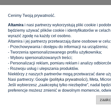
Cenimy Twoją prywatność.
Zakupy
Pomoc
Altamira
i nasi partnerzy wykorzystują pliki cookie i podo
Ogólne zasady i warunki
Jak kupować?
będziemy używać plików cookie i identyfikatorów w celach
Polityka w zakresie komentarzy
Częste pytani
wyrazić zgodę na każdy cel osobno.
Prawo do odstąpienia od umowy
Polityka prywa
Altamira i jej partnerzy przetwarzają dane osobowe w celu:
Dostawa: Cena i czas
Ustawienia pl
- Przechowywania i dostępu do informacji na urządzeniu;
Formy płatności
- Tworzenia spersonalizowanego profilu użytkownika;
- Wyboru spersonalizowanych treści;
Reklamacje i zwroty
- Personalizacji reklam, pomiaru reklam i analizy odbiorcó
- Rozwoju usług i ulepszania produktów.
Niektórzy z naszych partnerów mogą przetwarzać dane uż
Nasi partnerzy: Google (
polityka prywatności
), Meta, Micros
Jeśli wybierzesz „zaakceptuj tylko niezbędne”, nadal będ
preferencje możesz zmienić w dowolnym momencie, odwie
zaakc