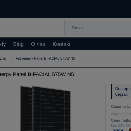
kty
Blog
O nas
Kontakt
»
czne
Astronergy Panel BIFACIAL 575W N5
nergy Panel BIFACIAL 575W N5
Dostępn
Ciężar:
Cena/ szt.:
zawiera 23%
Cena netto/
bez 23% VAT