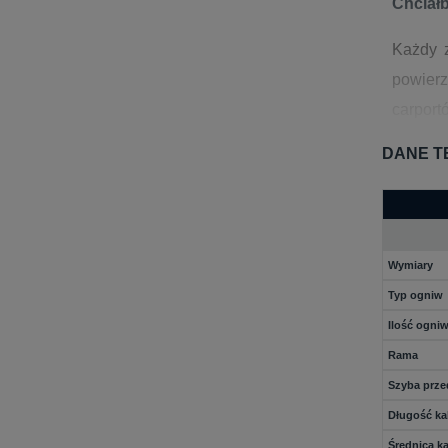
Chciał
Każdy 
powierz
carport
DANE T
Dlacze
Poniewa
czas tra
Wymiary
Chcę ku
Typ ogniw
Najkorz
Ilość ogni
2 pojed
Rama
możliwe
Szyba prze
Długość ka
Średnica k