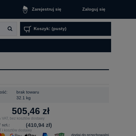
Zaloguj się
Zarejestruj się
Koszyk:
(pusty)
ość:
brak towaru
32.1 kg
505,46 zł
 VAT, bez kosztów dostawy
(410,94 zł)
 szt.:
 i kosztów dostawy
dodaj do przechowalni