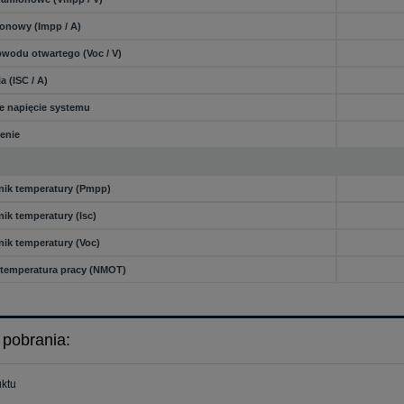
onowy (Impp / A)
bwodu otwartego (Voc / V)
a (ISC / A)
 napięcie systemu
enie
ik temperatury (Pmpp)
ik temperatury (Isc)
ik temperatury (Voc)
temperatura pracy (NMOT)
o pobrania:
uktu