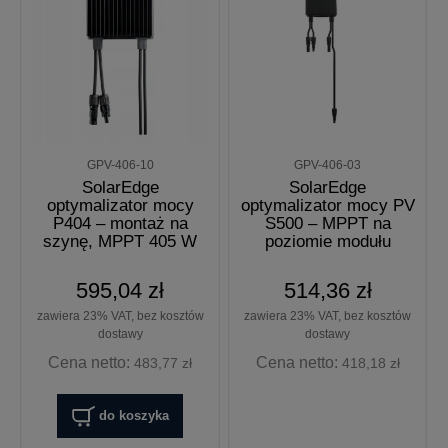
GPV-406-10
GPV-406-03
SolarEdge
SolarEdge
optymalizator mocy
optymalizator mocy PV
P404 – montaż na
S500 – MPPT na
szynę, MPPT 405 W
poziomie modułu
595,04 zł
514,36 zł
zawiera 23% VAT, bez kosztów
zawiera 23% VAT, bez kosztów
dostawy
dostawy
Cena netto:
Cena netto:
483,77 zł
418,18 zł
do koszyka