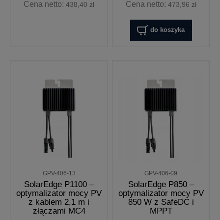
Cena netto:
Cena netto:
438,40 zł
473,96 zł
do koszyka
GPV-406-13
GPV-406-09
SolarEdge P1100 –
SolarEdge P850 –
optymalizator mocy PV
optymalizator mocy PV
z kablem 2,1 m i
850 W z SafeDC i
złączami MC4
MPPT