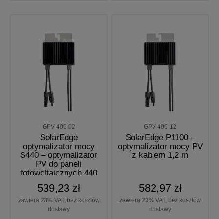
GPV-406-02
GPV-406-12
SolarEdge
SolarEdge P1100 –
optymalizator mocy
optymalizator mocy PV
S440 – optymalizator
z kablem 1,2 m
PV do paneli
fotowoltaicznych 440
W
539,23 zł
582,97 zł
zawiera 23% VAT, bez kosztów
zawiera 23% VAT, bez kosztów
dostawy
dostawy