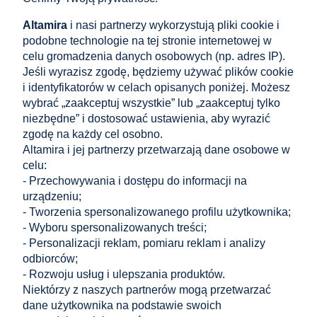
Altamira
i nasi partnerzy wykorzystują pliki cookie i
GPV-406-06
podobne technologie na tej stronie internetowej w
SolarEdge S500B –
celu gromadzenia danych osobowych (np. adres IP).
optymalizator mocy PV
Jeśli wyrazisz zgodę, będziemy używać plików cookie
500 W do modułów
i identyfikatorów w celach opisanych poniżej. Możesz
fotowoltaicznych
wybrać „zaakceptuj wszystkie” lub „zaakceptuj tylko
niezbędne” i dostosować ustawienia, aby wyrazić
574,87 zł
zgodę na każdy cel osobno.
zawiera 23% VAT, bez kosztów
Altamira i jej partnerzy przetwarzają dane osobowe w
dostawy
celu:
Cena netto:
467,37 zł
- Przechowywania i dostępu do informacji na
urządzeniu;
do koszyka
- Tworzenia spersonalizowanego profilu użytkownika;
- Wyboru spersonalizowanych treści;
- Personalizacji reklam, pomiaru reklam i analizy
odbiorców;
Zakupy
- Rozwoju usług i ulepszania produktów.
Niektórzy z naszych partnerów mogą przetwarzać
dane użytkownika na podstawie swoich
Pomoc