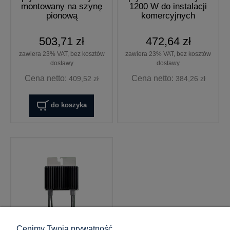
montowany na szynę
1200 W do instalacji
pionową
komercyjnych
503,71 zł
472,64 zł
zawiera 23% VAT, bez kosztów
zawiera 23% VAT, bez kosztów
dostawy
dostawy
Cena netto:
Cena netto:
409,52 zł
384,26 zł
do koszyka
Cenimy Twoją prywatność.