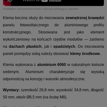
Prawidłowo zamontowana klema z blaszką uziemiającą i panelem.
Klema boczna służy do mocowania
zewnętrznej krawędzi
panelu fotowoltaicznego do aluminiowego profilu
konstrukcyjnego. Stosowana jest jako element
wykończeniowy na końcach rzędów modułów — zarówno
na
dachach płaskich
, jak i
spadzistych
. Do mocowania
paneli pomiędzy sobą należy stosować
klemy środkowe
.
Klema wykonana z
aluminium 6060
w naturalnym kolorze
srebrnym. Aluminium charakteryzuje się wysoką
odpornością na korozję i warunki atmosferyczne.
Wymiary:
szerokość 26,8 mm, wysokość 34,8 mm, długość
50 mm, otwór Ø8,5 mm (na śrubę M8).