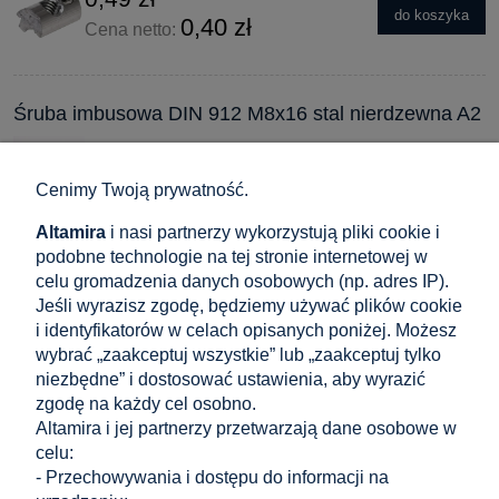
do koszyka
0,40 zł
Cena netto:
Śruba imbusowa DIN 912 M8x16 stal nierdzewna A2
0,38 zł
do koszyka
0,31 zł
Cena netto:
Cenimy Twoją prywatność.
Altamira
i nasi partnerzy wykorzystują pliki cookie i
podobne technologie na tej stronie internetowej w
Śruba sześciokątna DIN 933 M10x25 mm stal
celu gromadzenia danych osobowych (np. adres IP).
nierdzewna A2 pełny gwint
Jeśli wyrazisz zgodę, będziemy używać plików cookie
i identyfikatorów w celach opisanych poniżej. Możesz
0,73 zł
wybrać „zaakceptuj wszystkie” lub „zaakceptuj tylko
do koszyka
0,59 zł
Cena netto:
niezbędne” i dostosować ustawienia, aby wyrazić
zgodę na każdy cel osobno.
Altamira i jej partnerzy przetwarzają dane osobowe w
celu:
Nakrętka kołnierzowa DIN 6923 M10 – stal
- Przechowywania i dostępu do informacji na
nierdzewna A2 do instalacji PV