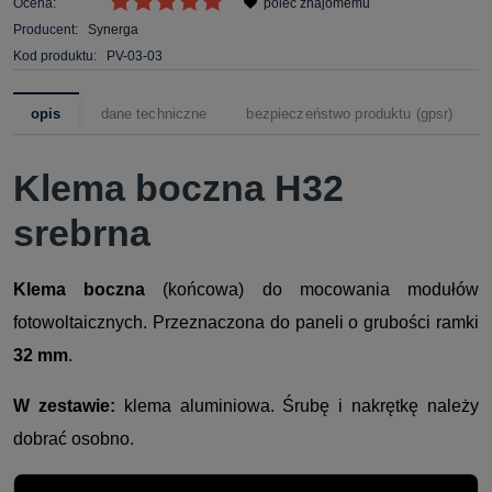
Ocena:
poleć znajomemu
Producent:
Synerga
Kod produktu:
PV-03-03
opis
dane techniczne
bezpieczeństwo produktu (gpsr)
Klema boczna H32
srebrna
Klema boczna
(końcowa) do mocowania modułów
fotowoltaicznych. Przeznaczona do paneli o grubości ramki
32 mm
.
W zestawie:
klema aluminiowa. Śrubę i nakrętkę należy
dobrać osobno.