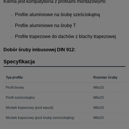
Klema jest kompatybilna z profilami montażowymi:
Profile aluminiowe na śrubę sześciokątną
Profile aluminiowe na śrubę T
Profile trapezowe do dachów z blachy trapezowej
Dobór śruby imbusowej DIN 912:
Specyfikacja
Typ profilu
Rozmiar śruby
Profil teowy
M8x20
Profil sześciokątny
M8x25
Mostek trapezowy (pod wpust)
M8x20
Mostek trapezowy (pod śrubę sześciokątną)
M8x25