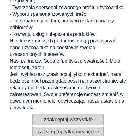
urządzeniu;
0,31 zł
- Tworzenia spersonalizowanego profilu użytkownika;
do koszyka
0,25 zł
- Wyboru spersonalizowanych treści;
Cena netto:
- Personalizacji reklam, pomiaru reklam i analizy
odbiorców;
Zakupy
- Rozwoju usług i ulepszania produktów.
Niektórzy z naszych partnerów mogą przetwarzać
dane użytkownika na podstawie swoich
Pomoc
uzasadnionych interesów.
Nasi partnerzy: Google (
polityka prywatności
), Meta,
Moje konto
Microsoft, Adroll.
Jeśli wybierzesz „zaakceptuj tylko niezbędne”, nadal
Informacje
będziesz mógł przeglądać treści na naszej stronie, ale
reklamy nie będą dostosowane do Twoich
KONTAKT
zainteresowań. Swoje preferencje możesz zmienić w
dowolnym momencie, odwiedzając nasze ustawienia
Altamira Sp. z o. o.
Budowlanych 6/51, 95-040 Koluszki, Polska
prywatności.
+48 605 304 027
+48 721 556 606
zaakceptuj wszystkie
pv@e-altamira.com
Obsługa klienta: Pn–Pt 8:00–16:00
zaakceptuj tylko niezbędne