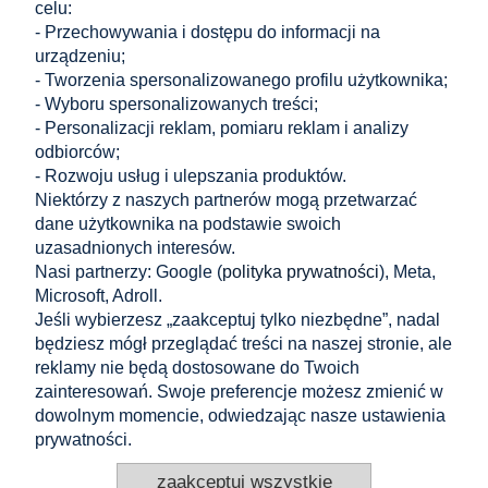
celu:
- Przechowywania i dostępu do informacji na
urządzeniu;
- Tworzenia spersonalizowanego profilu użytkownika;
...
...
- Wyboru spersonalizowanych treści;
«
1
16
17
18
19
20
24
»
- Personalizacji reklam, pomiaru reklam i analizy
odbiorców;
Zakupy
- Rozwoju usług i ulepszania produktów.
Niektórzy z naszych partnerów mogą przetwarzać
dane użytkownika na podstawie swoich
Pomoc
uzasadnionych interesów.
Nasi partnerzy: Google (
polityka prywatności
), Meta,
Moje konto
Microsoft, Adroll.
Jeśli wybierzesz „zaakceptuj tylko niezbędne”, nadal
Informacje
będziesz mógł przeglądać treści na naszej stronie, ale
reklamy nie będą dostosowane do Twoich
KONTAKT
zainteresowań. Swoje preferencje możesz zmienić w
dowolnym momencie, odwiedzając nasze ustawienia
Altamira Sp. z o. o.
Budowlanych 6/51, 95-040 Koluszki, Polska
prywatności.
+48 605 304 027
+48 721 556 606
zaakceptuj wszystkie