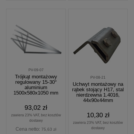
PV-09-07
Trójkąt montażowy
PV-08-21
regulowany 15-30°
Uchwyt montażowy na
aluminium
rąbek stojący H17, stal
1500x580x1050 mm
nierdzewna 1.4016,
44x90x44mm
93,02 zł
10,30 zł
zawiera 23% VAT, bez kosztów
dostawy
zawiera 23% VAT, bez kosztów
dostawy
Cena netto:
75,63 zł