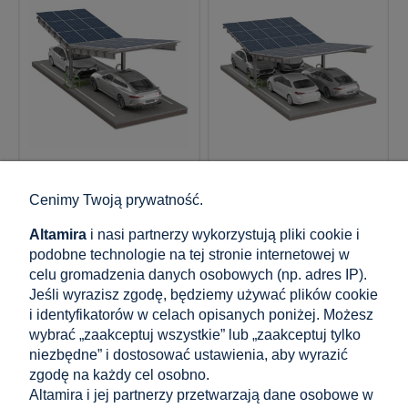
GPV-101-08
GPV-101-13
Wiata Samochodowe
Wiata Samochodowe
Cenimy Twoją prywatność.
PV T 11,4m x 3,3m
PV T 11,4m x 5,2m
Altamira
i nasi partnerzy wykorzystują pliki cookie i
podobne technologie na tej stronie internetowej w
celu gromadzenia danych osobowych (np. adres IP).
60 786,60 zł
63 197,40 zł
Jeśli wyrazisz zgodę, będziemy używać plików cookie
zawiera 23% VAT, bez kosztów
zawiera 23% VAT, bez kosztów
i identyfikatorów w celach opisanych poniżej. Możesz
dostawy
dostawy
wybrać „zaakceptuj wszystkie” lub „zaakceptuj tylko
Cena netto:
Cena netto:
49 420,00 zł
51 380,00 zł
niezbędne” i dostosować ustawienia, aby wyrazić
zgodę na każdy cel osobno.
Altamira i jej partnerzy przetwarzają dane osobowe w
do koszyka
do koszyka