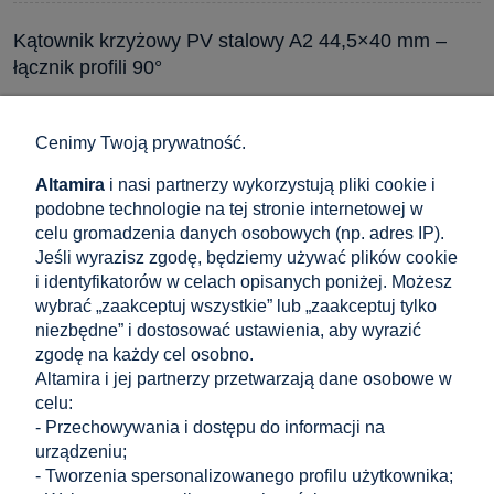
Kątownik krzyżowy PV stalowy A2 44,5×40 mm –
łącznik profili 90°
5,35 zł
do koszyka
4,35 zł
Cena netto:
Cenimy Twoją prywatność.
Altamira
i nasi partnerzy wykorzystują pliki cookie i
podobne technologie na tej stronie internetowej w
Podkładka uziemiająca PV okrągła pełna Ø35 mm –
celu gromadzenia danych osobowych (np. adres IP).
stal nierdzewna A2
Jeśli wyrazisz zgodę, będziemy używać plików cookie
i identyfikatorów w celach opisanych poniżej. Możesz
0,54 zł
wybrać „zaakceptuj wszystkie” lub „zaakceptuj tylko
do koszyka
0,44 zł
Cena netto:
niezbędne” i dostosować ustawienia, aby wyrazić
zgodę na każdy cel osobno.
Altamira i jej partnerzy przetwarzają dane osobowe w
Podkładka uziemiająca PV okrągła z wycięciem Ø44
celu:
- Przechowywania i dostępu do informacji na
mm – stal nierdzewna A2
urządzeniu;
0,48 zł
- Tworzenia spersonalizowanego profilu użytkownika;
do koszyka