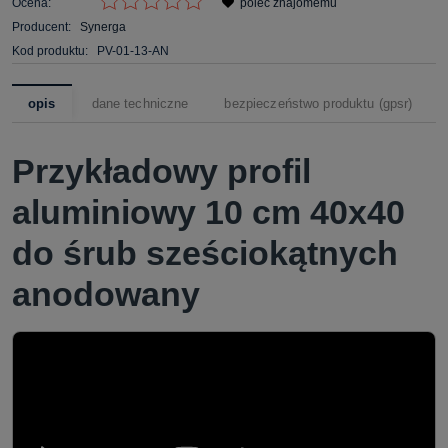
Ocena:
poleć znajomemu
Producent:
Synerga
Kod produktu:
PV-01-13-AN
opis
dane techniczne
bezpieczeństwo produktu (gpsr)
Przykładowy profil
aluminiowy 10 cm 40x40
do śrub sześciokątnych
anodowany