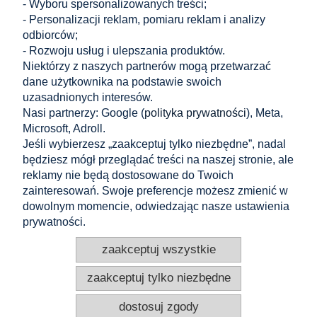
0,39 zł
- Wyboru spersonalizowanych treści;
Cena netto:
- Personalizacji reklam, pomiaru reklam i analizy
odbiorców;
Zakupy
- Rozwoju usług i ulepszania produktów.
Niektórzy z naszych partnerów mogą przetwarzać
Pomoc
dane użytkownika na podstawie swoich
uzasadnionych interesów.
Nasi partnerzy: Google (
polityka prywatności
), Meta,
Moje konto
Microsoft, Adroll.
Jeśli wybierzesz „zaakceptuj tylko niezbędne”, nadal
Informacje
będziesz mógł przeglądać treści na naszej stronie, ale
reklamy nie będą dostosowane do Twoich
KONTAKT
zainteresowań. Swoje preferencje możesz zmienić w
dowolnym momencie, odwiedzając nasze ustawienia
Altamira Sp. z o. o.
Budowlanych 6/51, 95-040 Koluszki, Polska
prywatności.
+48 605 304 027
+48 721 556 606
zaakceptuj wszystkie
pv@e-altamira.com
Obsługa klienta: Pn–Pt 8:00–16:00
zaakceptuj tylko niezbędne
dostosuj zgody